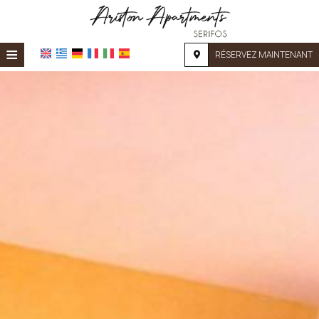
≡
RÉSERVEZ MAINTENANT
ACCUEIL
EMPLACEMENT
HÉBERGEMENT
INSTALLATIONS
GALERIE PHOTO
DEMANDE
CONTACT