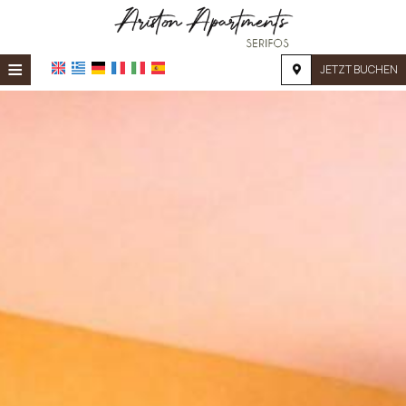
≡
JETZT BUCHEN
STARTSEITE
STANDORT
UNTERKUNFT
EINRICHTUNGEN
FOTOGALERIE
NACHFRAGE
KONTAKT