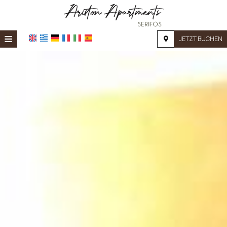
≡
JETZT BUCHEN
STARTSEITE
STANDORT
UNTERKUNFT
EINRICHTUNGEN
FOTOGALERIE
NACHFRAGE
KONTAKT