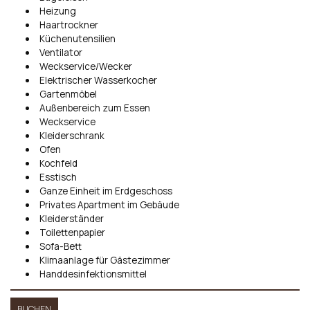
Heizung
Haartrockner
Küchenutensilien
Ventilator
Weckservice/Wecker
Elektrischer Wasserkocher
Gartenmöbel
Außenbereich zum Essen
Weckservice
Kleiderschrank
Ofen
Kochfeld
Esstisch
Ganze Einheit im Erdgeschoss
Privates Apartment im Gebäude
Kleiderständer
Toilettenpapier
Sofa-Bett
Klimaanlage für Gästezimmer
Handdesinfektionsmittel
BUCHEN